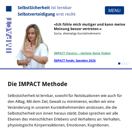
MENU
«Ich fühle mich mutiger und kann meine
Menu
Meinung besser vertreten.»
Sonia, ehemalige Kursteilnehmerin
Home
Team
Angebot
Organisation
IMPACT Classics: › nächste Kurse finden
Methode
Links
IMPACT Fonds: Spenden 2026
Referenzen
Die IMPACT Methode
Selbstsicherheit ist lernbar, sowohl für Notsituationen wie auch für
den Alltag. Mit dem Ziel, Gewalt zu minimieren, wollen wir eine
Veränderung in unseren Kursteilnehmenden anstossen, die die
Selbstsicherheit von innen heraus stärkt. Dabei sprechen wir alle
Ebenen des menschlichen Erlebens und Verhaltens an: Verhalten,
physiologische Körperreaktionen, Emotionen, Kognitionen.