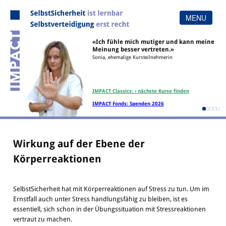
MENU
«Ich fühle mich mutiger und kann meine
Menu
Meinung besser vertreten.»
Sonia, ehemalige Kursteilnehmerin
Home
Team
Angebot
Organisation
IMPACT Classics: › nächste Kurse finden
Methode
Links
IMPACT Fonds: Spenden 2026
Referenzen
Wirkung auf der Ebene der
Körperreaktionen
SelbstSicherheit hat mit Körperreaktionen auf Stress zu tun. Um im
Ernstfall auch unter Stress handlungsfähig zu bleiben, ist es
essentiell, sich schon in der Übungssituation mit Stressreaktionen
vertraut zu machen.