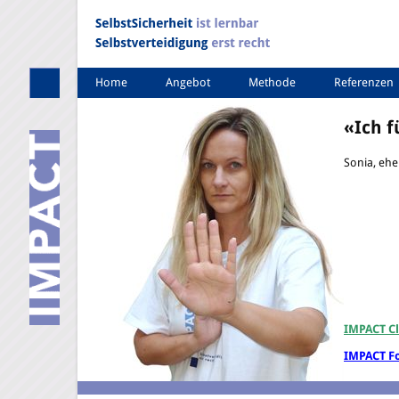
Home
Angebot
Methode
Referenzen
«Ich 
Sonia, eh
IMPACT Cl
IMPACT F