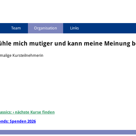
Team
Organisation
Links
fühle mich mutiger und kann meine Meinung b
emalige Kursteilnehmerin
assics: › nächste Kurse finden
onds: Spenden 2026