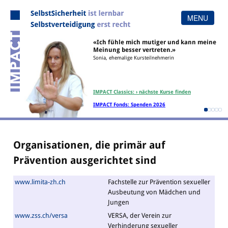
MENU
«Ich fühle mich mutiger und kann meine
Menu
Meinung besser vertreten.»
Sonia, ehemalige Kursteilnehmerin
Home
Team
Angebot
Organisation
IMPACT Classics: › nächste Kurse finden
Methode
Links
IMPACT Fonds: Spenden 2026
Referenzen
Organisationen, die primär auf
Prävention ausgerichtet sind
www.limita-zh.ch
Fachstelle zur Prävention sexueller
Ausbeutung von Mädchen und
Jungen
www.zss.ch/versa
VERSA, der Verein zur
Verhinderung sexueller