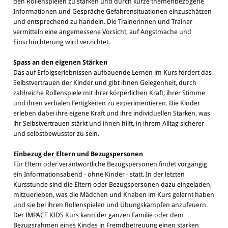
den Rollenspielen zu stärken und durch kurze themenbezogene
Informationen und Gespräche Gefahrensituationen einzuschätzen
und entsprechend zu handeln. Die Trainerinnen und Trainer
vermitteln eine angemessene Vorsicht, auf Angstmache und
Einschüchterung wird verzichtet.
Spass an den eigenen Stärken
Das auf Erfolgserlebnissen aufbauende Lernen im Kurs fördert das
Selbstvertrauen der Kinder und gibt ihnen Gelegenheit, durch
zahlreiche Rollenspiele mit ihrer körperlichen Kraft, ihrer Stimme
und ihren verbalen Fertigkeiten zu experimentieren. Die Kinder
erleben dabei ihre eigene Kraft und ihre individuellen Stärken, was
ihr Selbstvertrauen stärkt und ihnen hilft, in ihrem Alltag sicherer
und selbstbewusster zu sein.
Einbezug der Eltern und Bezugspersonen
Für Eltern oder verantwortliche Bezugspersonen findet vorgängig
ein Informationsabend - ohne Kinder - statt. In der letzten
Kursstunde sind die Eltern oder Bezugspersonen dazu eingeladen,
mitzuerleben, was die Mädchen und Knaben im Kurs gelernt haben
und sie bei ihren Rollenspielen und Übungskämpfen anzufeuern.
Der IMPACT KIDS Kurs kann der ganzen Familie oder dem
Bezugsrahmen eines Kindes in Fremdbetreuung einen starken